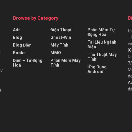
Browse by Category
B
Ads
Điện Thoại
Phần Mềm Tự
t
Động Hoá
– 
Blog
Ghost-Win
Tài Liệu Ngành
vi
Blog Điện
Máy Tính
Điện
[G
c
Books
MMO
Thủ Thuật Máy
Di
Tính
Điện – Tự Động
Phần Mềm Máy
7/
Hoá
Tính
Ứng Dụng
M
hư
Android
do
A
đặ
g