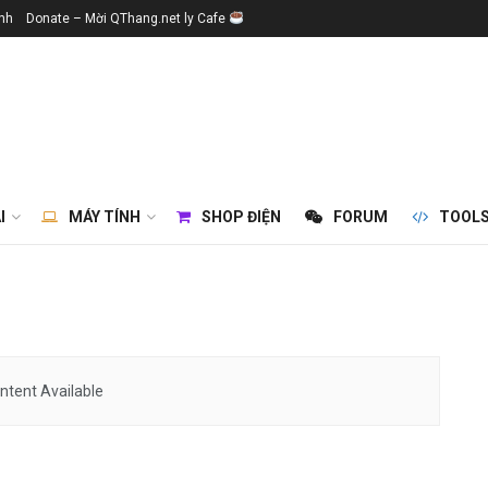
ính
Donate – Mời QThang.net ly Cafe
I
MÁY TÍNH
SHOP ĐIỆN
FORUM
TOOL
ntent Available