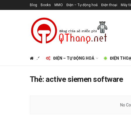
Blog
Books
MMO
Điện – Tự động hoá
Điện thoại
Máy t
.ᐟ
ĐIỆN – TỰ ĐỘNG HOÁ
ĐIỆN THOẠ
Thẻ:
active siemen software
No Co