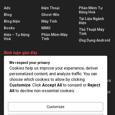
Ads
Điện Thoại
Phần Mềm Tự
Động Hoá
Blog
Ghost-Win
Tài Liệu Ngành
Blog Điện
Máy Tính
Điện
Books
MMO
Thủ Thuật Máy
Tính
Điện – Tự Động
Phần Mềm Máy
Hoá
Tính
Ứng Dụng Android
Bình luận gần đây
We respect your privacy
tùng
trong
AutoCAD Electrical 2024 + Repack + Portable – Full
Cookies help us improve your experience, deliver
viet
trong
EPLAN Pro Panel 2022 mới nhất – Full Cờ rắc [Google
personalized content, and analyze traffic. You can
Drive]
choose which cookies to allow by clicking
Dien
trong
WinCC Flexible 2008 SP3 + SP5 for Windows 7/10 – Link
Customize
. Click
Accept All
to consent or
Reject
download full
All
to decline non-essential cookies.
Minh
trong
Tải phần mềm lập trình TIA Portal V20 – Link download
full [GoogleDrive]
Admin
trong
Download TIA Portal V16 – Hướng dẫn cài đặt – Full
Customize
Crack