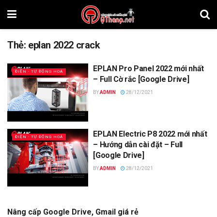
Thẻ:
eplan 2022 crack
EPLAN Pro Panel 2022 mới nhất
ĐIỆN - TỰ ĐỘNG HOÁ
– Full Cờ rắc [Google Drive]
BY
ADMIN
28/12/2021
EPLAN Electric P8 2022 mới nhất
ĐIỆN - TỰ ĐỘNG HOÁ
– Hướng dẫn cài đặt – Full
[Google Drive]
BY
ADMIN
28/12/2021
Nâng cấp Google Drive, Gmail giá rẻ