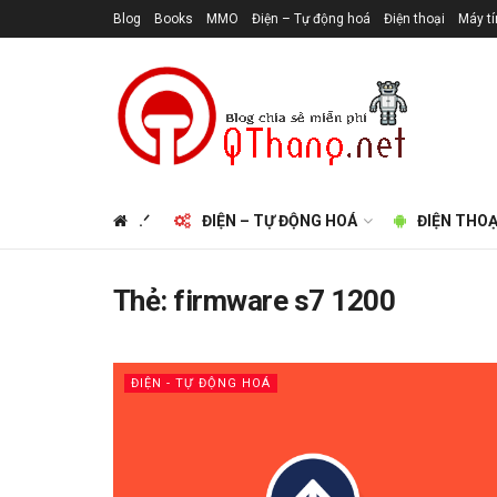
Blog
Books
MMO
Điện – Tự động hoá
Điện thoại
Máy t
.ᐟ
ĐIỆN – TỰ ĐỘNG HOÁ
ĐIỆN THOẠ
Thẻ:
firmware s7 1200
ĐIỆN - TỰ ĐỘNG HOÁ