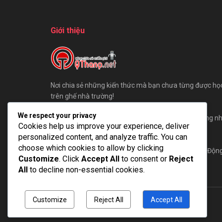
Giới thiệu
Nơi chia sẻ những kiến thức mà bạn chưa từng được họ
trên ghế nhà trường!
We respect your privacy
Chúng tôi sẵn sàng đón những ý kiến đóng góp, cũng n
Cookies help us improve your experience, deliver
bài viết của các bạn gửi đến QThang.
personalized content, and analyze traffic. You can
choose which cookies to allow by clicking
Hãy cùng QThang xây dựng một cộng đồng AE Tự Độn
Customize
. Click
Accept All
to consent or
Reject
Hoá lớn mạnh nhất!
All
to decline non-essential cookies.
Customize
Reject All
Accept All
© 2025
QThang Blog
- Blog chia sẻ kiến thức miễn phí.