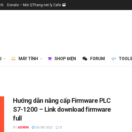
ính
Donate – Mời QThang.net ly Cafe
I
MÁY TÍNH
SHOP ĐIỆN
FORUM
TOOL
Hướng dẫn nâng cấp Firmware PLC
S7-1200 – Link download firmware
full
BY
ADMIN
06/08/2022
2