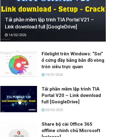
Tải phần mềm lập trình TIA Portal V21 –
Link download full [GoogleDrive]
14/02/2026
Filelight trên Windows: “Soi”
ổ cứng đầy bằng bản đồ vòng
tròn siêu trực quan
19/01/2026
Tải phần mềm lập trình TIA
Portal V20 – Link download
full [GoogleDrive]
03/02/2025
Share bộ cài Office 365
offline chính chủ Microsoft
[release]