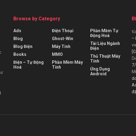
Browse by Category
B
Ads
Điện Thoại
Phần Mềm Tự
t
Động Hoá
– 
Blog
Ghost-Win
Tài Liệu Ngành
vi
Blog Điện
Máy Tính
Điện
[G
c
Books
MMO
Thủ Thuật Máy
Di
Tính
Điện – Tự Động
Phần Mềm Máy
7/
Hoá
Tính
Ứng Dụng
M
hư
Android
do
A
đặ
g