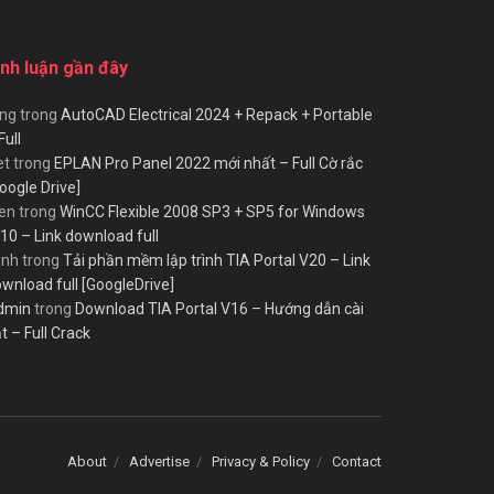
ình luận gần đây
ùng
trong
AutoCAD Electrical 2024 + Repack + Portable
Full
et
trong
EPLAN Pro Panel 2022 mới nhất – Full Cờ rắc
oogle Drive]
en
trong
WinCC Flexible 2008 SP3 + SP5 for Windows
10 – Link download full
inh
trong
Tải phần mềm lập trình TIA Portal V20 – Link
wnload full [GoogleDrive]
dmin
trong
Download TIA Portal V16 – Hướng dẫn cài
t – Full Crack
About
Advertise
Privacy & Policy
Contact