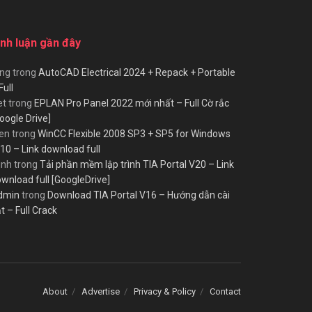
ình luận gần đây
ùng
trong
AutoCAD Electrical 2024 + Repack + Portable
Full
et
trong
EPLAN Pro Panel 2022 mới nhất – Full Cờ rắc
oogle Drive]
en
trong
WinCC Flexible 2008 SP3 + SP5 for Windows
10 – Link download full
inh
trong
Tải phần mềm lập trình TIA Portal V20 – Link
wnload full [GoogleDrive]
dmin
trong
Download TIA Portal V16 – Hướng dẫn cài
t – Full Crack
About
Advertise
Privacy & Policy
Contact