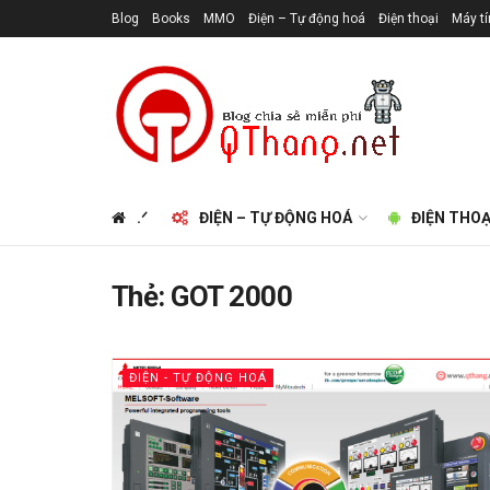
Blog
Books
MMO
Điện – Tự động hoá
Điện thoại
Máy t
.ᐟ
ĐIỆN – TỰ ĐỘNG HOÁ
ĐIỆN THOẠ
Thẻ:
GOT 2000
ĐIỆN - TỰ ĐỘNG HOÁ