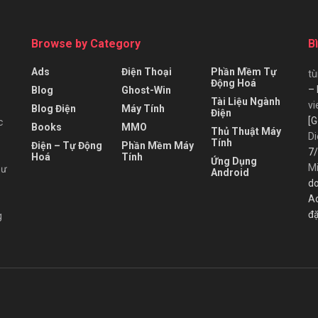
Browse by Category
B
Ads
Điện Thoại
Phần Mềm Tự
t
Động Hoá
– 
Blog
Ghost-Win
Tài Liệu Ngành
vi
Blog Điện
Máy Tính
Điện
[G
c
Books
MMO
Thủ Thuật Máy
Di
Tính
Điện – Tự Động
Phần Mềm Máy
7/
Hoá
Tính
Ứng Dụng
M
hư
Android
do
A
đặ
g