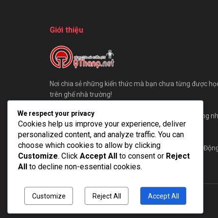
Giới thiệu
Nơi chia sẻ những kiến thức mà bạn chưa từng được họ
trên ghế nhà trường!
We respect your privacy
Chúng tôi sẵn sàng đón những ý kiến đóng góp, cũng n
Cookies help us improve your experience, deliver
bài viết của các bạn gửi đến QThang.
personalized content, and analyze traffic. You can
choose which cookies to allow by clicking
Hãy cùng QThang xây dựng một cộng đồng AE Tự Độn
Customize
. Click
Accept All
to consent or
Reject
Hoá lớn mạnh nhất!
All
to decline non-essential cookies.
Customize
Reject All
Accept All
© 2025
QThang Blog
- Blog chia sẻ kiến thức miễn phí.