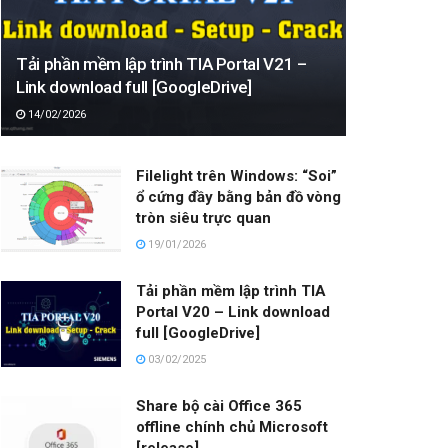
Tải phần mềm lập trình TIA Portal V21 –
Link download full [GoogleDrive]
14/02/2026
Filelight trên Windows: “Soi”
ổ cứng đầy bằng bản đồ vòng
tròn siêu trực quan
19/01/2026
Tải phần mềm lập trình TIA
Portal V20 – Link download
full [GoogleDrive]
03/02/2025
Share bộ cài Office 365
offline chính chủ Microsoft
[release]