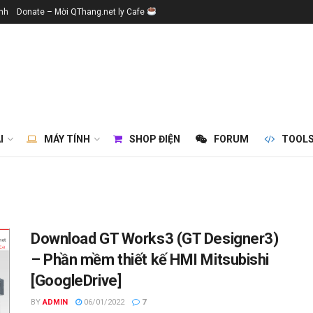
ính
Donate – Mời QThang.net ly Cafe
I
MÁY TÍNH
SHOP ĐIỆN
FORUM
TOOL
Download GT Works3 (GT Designer3)
– Phần mềm thiết kế HMI Mitsubishi
[GoogleDrive]
BY
ADMIN
06/01/2022
7