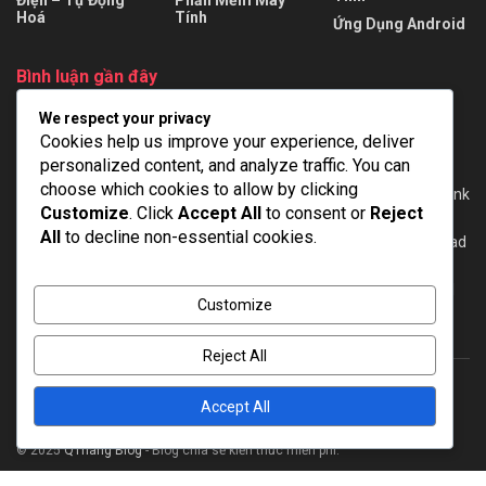
Điện – Tự Động
Phần Mềm Máy
Hoá
Tính
Ứng Dụng Android
Bình luận gần đây
We respect your privacy
tùng
trong
AutoCAD Electrical 2024 + Repack + Portable – Full
Cookies help us improve your experience, deliver
viet
trong
EPLAN Pro Panel 2022 mới nhất – Full Cờ rắc [Google
personalized content, and analyze traffic. You can
Drive]
choose which cookies to allow by clicking
Dien
trong
WinCC Flexible 2008 SP3 + SP5 for Windows 7/10 – Link
Customize
. Click
Accept All
to consent or
Reject
download full
All
to decline non-essential cookies.
Minh
trong
Tải phần mềm lập trình TIA Portal V20 – Link download
full [GoogleDrive]
Admin
trong
Download TIA Portal V16 – Hướng dẫn cài đặt – Full
Customize
Crack
Reject All
Accept All
About
Advertise
Privacy & Policy
Contact
© 2025
QThang Blog
- Blog chia sẻ kiến thức miễn phí.