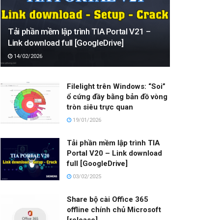
Tải phần mềm lập trình TIA Portal V21 –
Link download full [GoogleDrive]
14/02/2026
Filelight trên Windows: “Soi”
ổ cứng đầy bằng bản đồ vòng
tròn siêu trực quan
19/01/2026
Tải phần mềm lập trình TIA
Portal V20 – Link download
full [GoogleDrive]
03/02/2025
Share bộ cài Office 365
offline chính chủ Microsoft
[release]