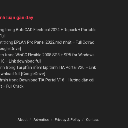
ình luận gần đây
ùng
trong
AutoCAD Electrical 2024 + Repack + Portable
Full
et
trong
EPLAN Pro Panel 2022 mới nhất – Full Cờ rắc
oogle Drive]
en
trong
WinCC Flexible 2008 SP3 + SP5 for Windows
10 – Link download full
inh
trong
Tải phần mềm lập trình TIA Portal V20 – Link
wnload full [GoogleDrive]
dmin
trong
Download TIA Portal V16 – Hướng dẫn cài
t – Full Crack
About
Advertise
Privacy & Policy
Contact