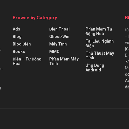
Browse by Category
B
Ads
Điện Thoại
Phần Mềm Tự
t
Động Hoá
– 
Blog
Ghost-Win
Tài Liệu Ngành
vi
Blog Điện
Máy Tính
Điện
[G
c
Books
MMO
Thủ Thuật Máy
Di
Tính
Điện – Tự Động
Phần Mềm Máy
7/
Hoá
Tính
Ứng Dụng
M
hư
Android
do
A
đặ
g