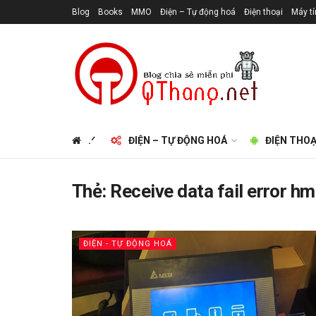
Blog
Books
MMO
Điện – Tự động hoá
Điện thoại
Máy t
.ᐟ
ĐIỆN – TỰ ĐỘNG HOÁ
ĐIỆN THOẠ
Thẻ:
Receive data fail error hm
ĐIỆN - TỰ ĐỘNG HOÁ