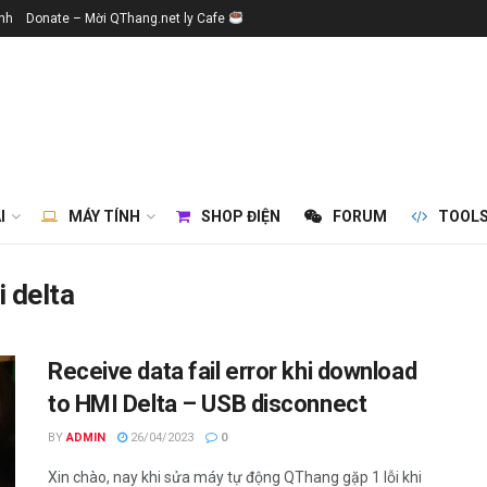
ính
Donate – Mời QThang.net ly Cafe
I
MÁY TÍNH
SHOP ĐIỆN
FORUM
TOOL
i delta
Receive data fail error khi download
to HMI Delta – USB disconnect
BY
ADMIN
26/04/2023
0
Xin chào, nay khi sửa máy tự động QThang gặp 1 lỗi khi