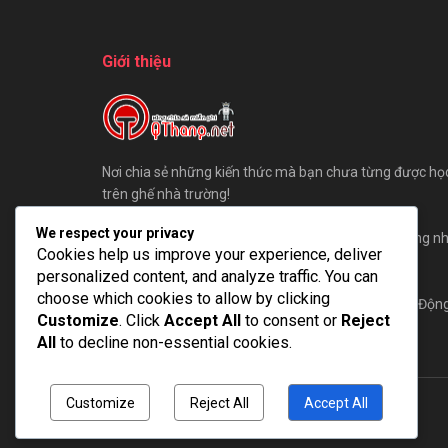
Giới thiệu
Nơi chia sẻ những kiến thức mà bạn chưa từng được họ
trên ghế nhà trường!
We respect your privacy
Chúng tôi sẵn sàng đón những ý kiến đóng góp, cũng n
Cookies help us improve your experience, deliver
bài viết của các bạn gửi đến QThang.
personalized content, and analyze traffic. You can
choose which cookies to allow by clicking
Hãy cùng QThang xây dựng một cộng đồng AE Tự Độn
Customize
. Click
Accept All
to consent or
Reject
Hoá lớn mạnh nhất!
All
to decline non-essential cookies.
Customize
Reject All
Accept All
© 2025
QThang Blog
- Blog chia sẻ kiến thức miễn phí.