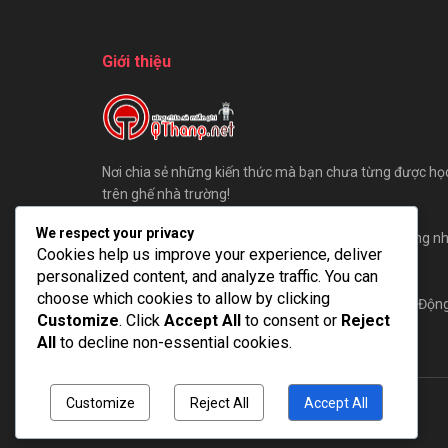
Giới thiệu
Nơi chia sẻ những kiến thức mà bạn chưa từng được họ
trên ghế nhà trường!
We respect your privacy
Chúng tôi sẵn sàng đón những ý kiến đóng góp, cũng n
Cookies help us improve your experience, deliver
bài viết của các bạn gửi đến QThang.
personalized content, and analyze traffic. You can
choose which cookies to allow by clicking
Hãy cùng QThang xây dựng một cộng đồng AE Tự Độn
Customize
. Click
Accept All
to consent or
Reject
Hoá lớn mạnh nhất!
All
to decline non-essential cookies.
Customize
Reject All
Accept All
© 2025
QThang Blog
- Blog chia sẻ kiến thức miễn phí.