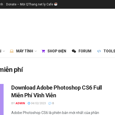
ính
Donate – Mời QThang.net ly Cafe
I
MÁY TÍNH
SHOP ĐIỆN
FORUM
TOOL
miễn phí
Download Adobe Photoshop CS6 Full
Miễn Phí Vĩnh Viễn
BY
ADMIN
04/02/2023
0
Adobe Photoshop CS6 là phiên bản mới nhất của phần