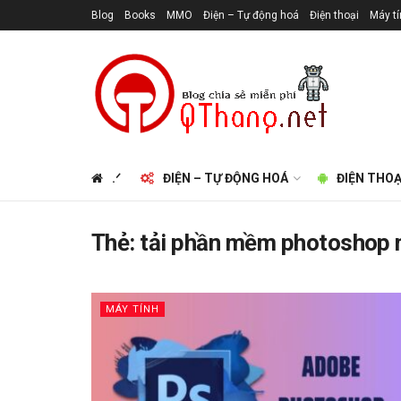
Blog
Books
MMO
Điện – Tự động hoá
Điện thoại
Máy t
.ᐟ
ĐIỆN – TỰ ĐỘNG HOÁ
ĐIỆN THOẠ
Thẻ:
tải phần mềm photoshop 
MÁY TÍNH