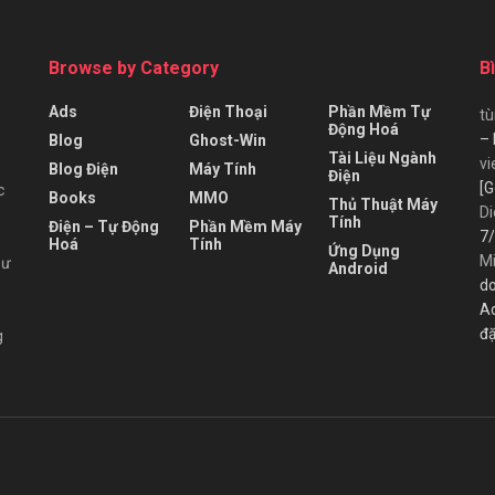
Browse by Category
B
Ads
Điện Thoại
Phần Mềm Tự
t
Động Hoá
– 
Blog
Ghost-Win
Tài Liệu Ngành
vi
Blog Điện
Máy Tính
Điện
[G
c
Books
MMO
Thủ Thuật Máy
Di
Tính
Điện – Tự Động
Phần Mềm Máy
7/
Hoá
Tính
Ứng Dụng
M
hư
Android
do
A
đặ
g