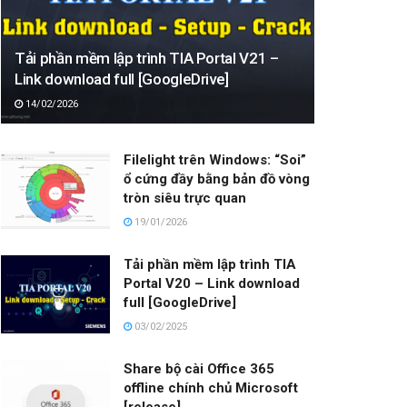
Tải phần mềm lập trình TIA Portal V21 –
Link download full [GoogleDrive]
14/02/2026
Filelight trên Windows: “Soi”
ổ cứng đầy bằng bản đồ vòng
tròn siêu trực quan
19/01/2026
Tải phần mềm lập trình TIA
Portal V20 – Link download
full [GoogleDrive]
03/02/2025
Share bộ cài Office 365
offline chính chủ Microsoft
[release]