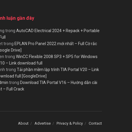
ình luận gần đây
ùng
trong
AutoCAD Electrical 2024 + Repack + Portable
Full
et
trong
EPLAN Pro Panel 2022 mới nhất – Full Cờ rắc
oogle Drive]
en
trong
WinCC Flexible 2008 SP3 + SP5 for Windows
10 – Link download full
inh
trong
Tải phần mềm lập trình TIA Portal V20 – Link
wnload full [GoogleDrive]
dmin
trong
Download TIA Portal V16 – Hướng dẫn cài
t – Full Crack
About
Advertise
Privacy & Policy
Contact