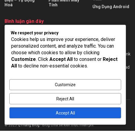
Điện – Tự Động
Phần Mềm Máy
Hoá
Tính
Ứng Dụng Android
Bình luận gần đây
We respect your privacy
tùng
trong
AutoCAD Electrical 2024 + Repack + Portable – Full
Cookies help us improve your experience, deliver
viet
trong
EPLAN Pro Panel 2022 mới nhất – Full Cờ rắc [Google
personalized content, and analyze traffic. You can
Drive]
choose which cookies to allow by clicking
Dien
trong
WinCC Flexible 2008 SP3 + SP5 for Windows 7/10 – Link
Customize
. Click
Accept All
to consent or
Reject
download full
All
to decline non-essential cookies.
Minh
trong
Tải phần mềm lập trình TIA Portal V20 – Link download
full [GoogleDrive]
Admin
trong
Download TIA Portal V16 – Hướng dẫn cài đặt – Full
Customize
Crack
Reject All
Accept All
About
Advertise
Privacy & Policy
Contact
© 2025
QThang Blog
- Blog chia sẻ kiến thức miễn phí.