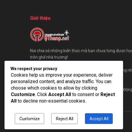
Giới thiệu
Nơi chia sẻ những kiến thức mà bạn chưa từng được họ
trên ghế nhà trường!
We respect your privacy
Chúng tôi sẵn sàng đón những ý kiến đóng góp, cũng n
Cookies help us improve your experience, deliver
bài viết của các bạn gửi đến QThang.
personalized content, and analyze traffic. You can
choose which cookies to allow by clicking
Hãy cùng QThang xây dựng một cộng đồng AE Tự Độn
Customize
. Click
Accept All
to consent or
Reject
Hoá lớn mạnh nhất!
All
to decline non-essential cookies.
Customize
Reject All
Accept All
© 2025
QThang Blog
- Blog chia sẻ kiến thức miễn phí.