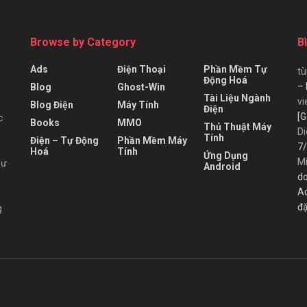
Browse by Category
B
Ads
Điện Thoại
Phần Mềm Tự
t
Động Hoá
– 
Blog
Ghost-Win
Tài Liệu Ngành
vi
Blog Điện
Máy Tính
Điện
[G
c
Books
MMO
Thủ Thuật Máy
Di
Tính
Điện – Tự Động
Phần Mềm Máy
7/
Hoá
Tính
Ứng Dụng
M
hư
Android
do
A
đặ
g