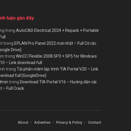
ình luận gần đây
ùng
trong
AutoCAD Electrical 2024 + Repack + Portable
Full
et
trong
EPLAN Pro Panel 2022 mới nhất – Full Cờ rắc
oogle Drive]
en
trong
WinCC Flexible 2008 SP3 + SP5 for Windows
10 – Link download full
inh
trong
Tải phần mềm lập trình TIA Portal V20 – Link
wnload full [GoogleDrive]
dmin
trong
Download TIA Portal V16 – Hướng dẫn cài
t – Full Crack
About
Advertise
Privacy & Policy
Contact