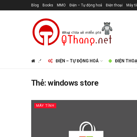
Blog
Books
MMO
Điện – Tự động hoá
Điện thoại
Máy t
.ᐟ
ĐIỆN – TỰ ĐỘNG HOÁ
ĐIỆN THOẠ
Thẻ:
windows store
MÁY TÍNH