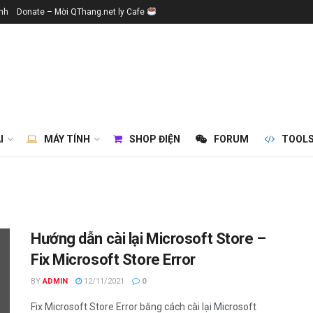
ính
Donate – Mời QThang.net ly Cafe
I
MÁY TÍNH
SHOP ĐIỆN
FORUM
TOOL
Hướng dẫn cài lại Microsoft Store –
Fix Microsoft Store Error
BY
ADMIN
12/11/2021
0
Fix Microsoft Store Error bằng cách cài lại Microsoft