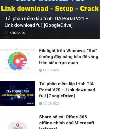
Tải phần mềm lập trình TIA Portal V21 –
Link download full [GoogleDrive]
14/02/2026
Filelight trên Windows: “Soi”
ổ cứng đầy bằng bản đồ vòng
tròn siêu trực quan
19/01/2026
Tải phần mềm lập trình TIA
Portal V20 – Link download
full [GoogleDrive]
03/02/2025
Share bộ cài Office 365
offline chính chủ Microsoft
[release]