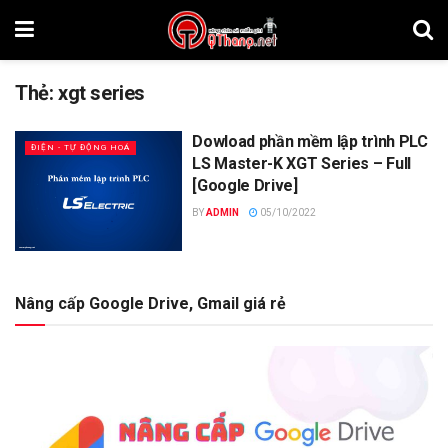
Thẻ:
xgt series
Dowload phần mềm lập trình PLC
ĐIỆN - TỰ ĐỘNG HOÁ
LS Master-K XGT Series – Full
[Google Drive]
BY
ADMIN
05/10/2022
Nâng cấp Google Drive, Gmail giá rẻ