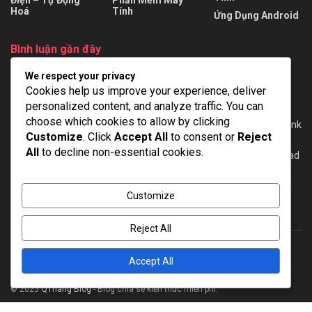
Điện – Tự Động
Phần Mềm Máy
Hoá
Tính
Ứng Dụng Android
Bình luận gần đây
We respect your privacy
tùng
trong
AutoCAD Electrical 2024 + Repack + Portable – Full
Cookies help us improve your experience, deliver
viet
trong
EPLAN Pro Panel 2022 mới nhất – Full Cờ rắc [Google
personalized content, and analyze traffic. You can
Drive]
choose which cookies to allow by clicking
Dien
trong
WinCC Flexible 2008 SP3 + SP5 for Windows 7/10 – Link
Customize
. Click
Accept All
to consent or
Reject
download full
All
to decline non-essential cookies.
Minh
trong
Tải phần mềm lập trình TIA Portal V20 – Link download
full [GoogleDrive]
Admin
trong
Download TIA Portal V16 – Hướng dẫn cài đặt – Full
Customize
Crack
Reject All
Accept All
About
Advertise
Privacy & Policy
Contact
© 2025
QThang Blog
- Blog chia sẻ kiến thức miễn phí.