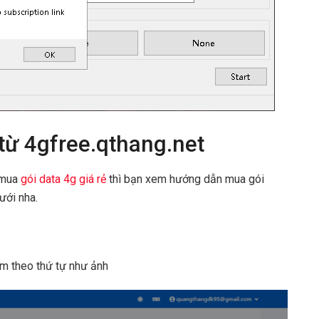
ừ 4gfree.qthang.net
 mua
gói data 4g giá rẻ
thì bạn xem hướng dẫn mua gói
ưới nha.
m theo thứ tự như ảnh