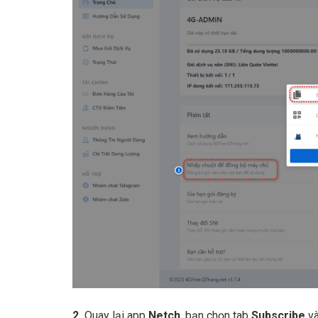
2.
Quay lại app
Netch
, bạn chọn tab
Subscribe
và