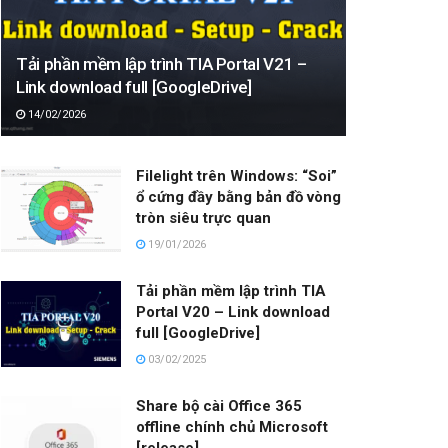
Tải phần mềm lập trình TIA Portal V21 –
Link download full [GoogleDrive]
14/02/2026
Filelight trên Windows: “Soi”
ổ cứng đầy bằng bản đồ vòng
tròn siêu trực quan
19/01/2026
Tải phần mềm lập trình TIA
Portal V20 – Link download
full [GoogleDrive]
03/02/2025
Share bộ cài Office 365
offline chính chủ Microsoft
[release]