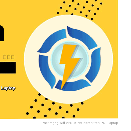
Phát mạng Wifi VPN 4G với Netch trên PC - Laptop