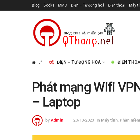
Blog
Books
MMO
Điện – Tự động hoá
Điện thoại
Máy t
.ᐟ
ĐIỆN – TỰ ĐỘNG HOÁ
ĐIỆN THOẠ
Phát mạng Wifi VPN
– Laptop
by
Admin
20/10/2023
in
Máy tính
,
Phần mềm