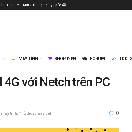
ính
Donate – Mời QThang.net ly Cafe
I
MÁY TÍNH
SHOP ĐIỆN
FORUM
TOOL
 4G với Netch trên PC
0
 máy tính
,
Thủ thuật máy tính