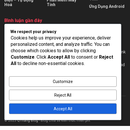
Điện – Tự Động
Phần Mềm Máy
Hoá
Tính
Ứng Dụng Android
Bình luận gần đây
We respect your privacy
tùng
trong
AutoCAD Electrical 2024 + Repack + Portable – Full
Cookies help us improve your experience, deliver
viet
trong
EPLAN Pro Panel 2022 mới nhất – Full Cờ rắc [Google
personalized content, and analyze traffic. You can
Drive]
choose which cookies to allow by clicking
Dien
trong
WinCC Flexible 2008 SP3 + SP5 for Windows 7/10 – Link
Customize
. Click
Accept All
to consent or
Reject
download full
All
to decline non-essential cookies.
Minh
trong
Tải phần mềm lập trình TIA Portal V20 – Link download
full [GoogleDrive]
Admin
trong
Download TIA Portal V16 – Hướng dẫn cài đặt – Full
Customize
Crack
Reject All
Accept All
About
Advertise
Privacy & Policy
Contact
© 2025
QThang Blog
- Blog chia sẻ kiến thức miễn phí.